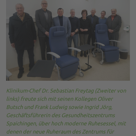
Klinikum-Chef Dr. Sebastian Freytag (Zweiter von
links) freute sich mit seinen Kollegen Oliver
Butsch und Frank Ludwig sowie Ingrid Jörg,
Geschäftsführerin des Gesundheitszentrums
Spaichingen, über hoch moderne Ruhesessel, mit
denen der neue Ruheraum des Zentrums für