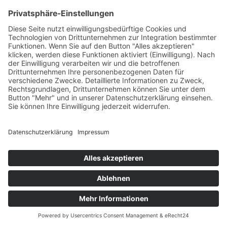
Unser Vorstand
ist ein Team erfahrener Personen, die sich bereits
aus der Zeit der Klinikinitiative kennen. Darunter
sind ehemalige Klinikärzte und Menschen aus der
Wirtschaft, Medizin und Erfahrung in der
Kommunalpolitik. Unterstützt werden wir durch
kompetente Berater aus Wirtschaft und
Gesellschaft.
Bild v.l.n.r.:
Dr. Helmut Groß, Elke Rees (Stellv. Vorsitzende),
Gerhard Niklewski, Kurt Klaiber (Kassier), Eva
Maria Pfeiffer (Schriftführerin), Dr. Charlie Oehrle,
Jürgen Elsner, Dr. Albrecht Dapp (Vorsitzender)
Alle Vorstandsmitglieder